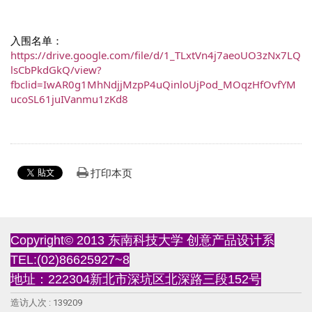
入围名单：
https://drive.google.com/file/d/1_TLxtVn4j7aeoUO3zNx7LQ
lsCbPkdGkQ/view?
fbclid=IwAR0g1MhNdjjMzpP4uQinloUjPod_MOqzHfOvfYM
ucoSL61juIVanmu1zKd8
打印本页
Copyright© 2013 东南科技大学 创意产品设计系
TEL:(02)86625927~8
地址：222304新北市深坑区北深路三段152号
造访人次 : 139209