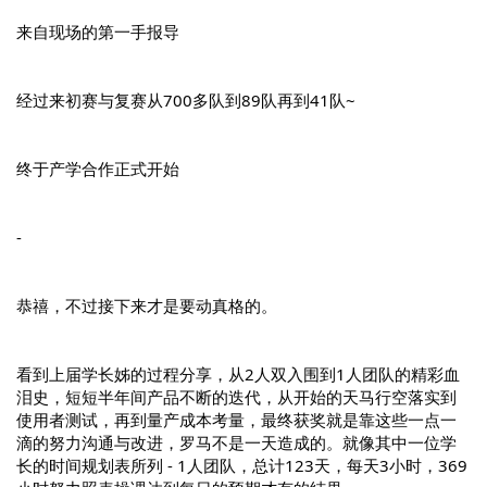
来自现场的第一手报导
经过来初赛与复赛从700多队到89队再到41队~
终于产学合作正式开始
-
恭禧，不过接下来才是要动真格的。
看到上届学长姊的过程分享，从2人双入围到1人团队的精彩血
泪史，短短半年间产品不断的迭代，从开始的天马行空落实到
使用者测试，再到量产成本考量，最终获奖就是靠这些一点一
滴的努力沟通与改进，罗马不是一天造成的。就像其中一位学
长的时间规划表所列 - 1人团队，总计123天，每天3小时，369